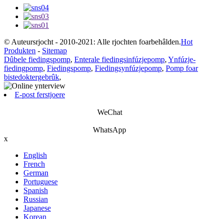
© Auteursrjocht - 2010-2021: Alle rjochten foarbehâlden.
Hot
Produkten
-
Sitemap
Dûbele fiedingspomp
,
Enterale fiedingsinfúzjepomp
,
Ynfúzje-
fiedingpomp
,
Fiedingspomp
,
Fiedingsynfúzjepomp
,
Pomp foar
bistedoktergebrûk
,
E-post ferstjoere
WeChat
WhatsApp
x
English
French
German
Portuguese
Spanish
Russian
Japanese
Korean