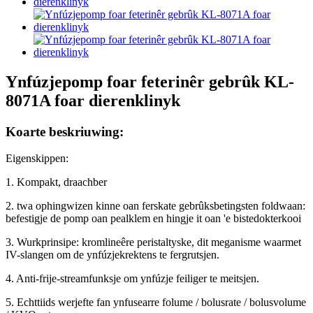
Ynfúzjepomp foar feterinêr gebrûk KL-
8071A foar dierenklinyk
Koarte beskriuwing:
Eigenskippen:
1. Kompakt, draachber
2. twa ophingwizen kinne oan ferskate gebrûksbetingsten foldwaan:
befestigje de pomp oan pealklem en hingje it oan 'e bistedokterkooi
3. Wurkprinsipe: kromlineêre peristaltyske, dit meganisme waarmet
IV-slangen om de ynfúzjekrektens te fergrutsjen.
4. Anti-frije-streamfunksje om ynfúzje feiliger te meitsjen.
5. Echttiids werjefte fan ynfusearre folume / bolusrate / bolusvolume