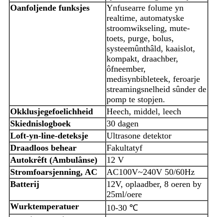
Oanfoljende funksjes
Ynfusearre folume yn
realtime, automatyske
stroomwikseling, mute-
toets, purge, bolus,
systeemûnthâld, kaaislot,
kompakt, draachber,
ôfneember,
medisynbibleteek, feroarje
streamingsnelheid sûnder de
pomp te stopjen.
Okklusjegefoelichheid
Heech, middel, leech
Skiednislogboek
30 dagen
Loft-yn-line-deteksje
Ultrasone detektor
Draadloos behear
Fakultatyf
Autokrêft (Ambulânse)
12 V
Stromfoarsjenning, AC
AC100V~240V 50/60Hz
Batterij
12V, oplaadber, 8 oeren by
25ml/oere
Wurktemperatuer
10-30 ℃