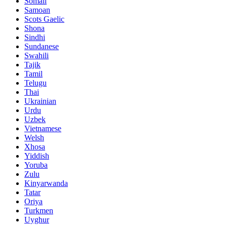
Somali
Samoan
Scots Gaelic
Shona
Sindhi
Sundanese
Swahili
Tajik
Tamil
Telugu
Thai
Ukrainian
Urdu
Uzbek
Vietnamese
Welsh
Xhosa
Yiddish
Yoruba
Zulu
Kinyarwanda
Tatar
Oriya
Turkmen
Uyghur