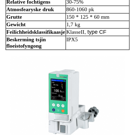
Relative fochtigens
30-75%
Atmosfearyske druk
860-1060 pk
Grutte
150 * 125 * 60 mm
Gewicht
1,7 kg
Feilichheidsklassifikaasje
Klasse
II
, type CF
Beskerming tsjin
IPX5
floeistofyngong