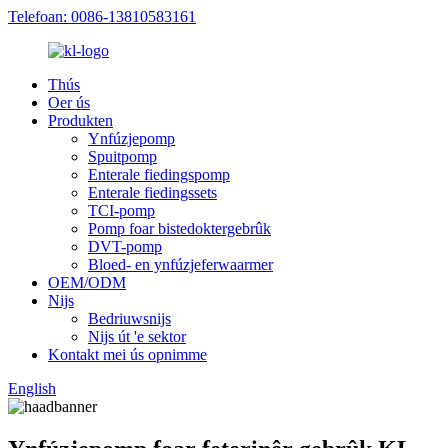
Telefoan: 0086-13810583161
Thús
Oer ús
Produkten
Ynfúzjepomp
Spuitpomp
Enterale fiedingspomp
Enterale fiedingssets
TCI-pomp
Pomp foar bistedoktergebrûk
DVT-pomp
Bloed- en ynfúzjeferwaarmer
OEM/ODM
Nijs
Bedriuwsnijs
Nijs út 'e sektor
Kontakt mei ús opnimme
English