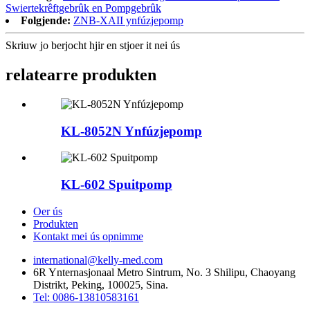
Swiertekrêftgebrûk en Pompgebrûk
Folgjende:
ZNB-XAII ynfúzjepomp
Skriuw jo berjocht hjir en stjoer it nei ús
relatearre produkten
KL-8052N Ynfúzjepomp
KL-602 Spuitpomp
Oer ús
Produkten
Kontakt mei ús opnimme
international@kelly-med.com
6R Ynternasjonaal Metro Sintrum, No. 3 Shilipu, Chaoyang
Distrikt, Peking, 100025, Sina.
Tel: 0086-13810583161