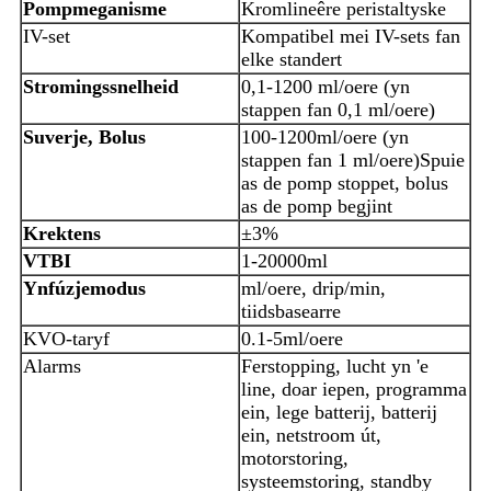
Pompmeganisme
Kromlineêre peristaltyske
IV-set
Kompatibel mei IV-sets fan
elke standert
Stromingssnelheid
0,1-1200 ml/oere (yn
stappen fan 0,1 ml/oere)
Suverje, Bolus
100-1200ml/oere (yn
stappen fan 1 ml/oere)
Spuie
as de pomp stoppet, bolus
as de pomp begjint
Krektens
±3%
VTBI
1-20000ml
Ynfúzjemodus
ml/oere, drip/min,
tiidsbasearre
KVO-taryf
0.1-5ml/oere
Alarms
Ferstopping, lucht yn 'e
line, doar iepen, programma
ein, lege batterij, batterij
ein, netstroom út,
motorstoring,
systeemstoring, standby