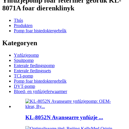
Ynfúzjepomp foar feterinêr gebrûk KL-
8071A foar dierenklinyk
Thús
Produkten
Pomp foar bistedoktergebrûk
Kategoryen
Ynfúzjepomp
Spuitpomp
Enterale fiedingspomp
Enterale fiedingssets
TCI-pomp
Pomp foar bistedoktergebrûk
DVT-pomp
Bloed- en ynfúzjeferwaarmer
KL-8052N Avansearre ynfúzje ...