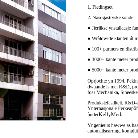
1. Fiedingset
2. Nasogastryske sonde
● Jierlikse ynstallaasje 
● Wrâldwide klanten út m
● 100+ partners en distrib
● 3000+ kante meter prod
● 5000+ kante meter prod
Oprjochte yn 1994, Peki
dwaande is mei R&D, produ
foar Mechanika, Sineesk
Produksjefasiliteit, R&D-
Ynternasjonale Ferkeapôfd
KellyMed
ûnder
.
Yngenieurs hawwe as haadf
automatisearring, kompjû