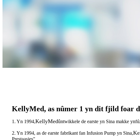
KellyMed, as nûmer 1 yn dit fjild foar de
KellyMed
1. Yn 1994,
ûntwikkele de earste yn Sina makke ynf
Ke
2. Yn 1994, as de earste fabrikant fan Infusion Pump yn Sina,
Prestaasjes".