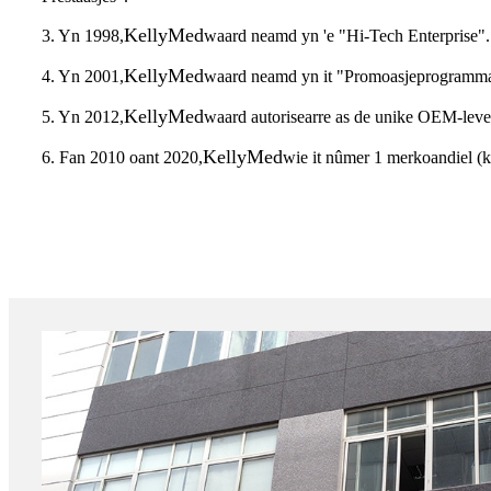
KellyMed
3. Yn 1998,
waard neamd yn 'e "Hi-Tech Enterprise".
KellyMed
4. Yn 2001,
waard neamd yn it "Promoasjeprogram
KellyMed
5. Yn 2012,
waard autorisearre as de unike OEM-leve
KellyMed
6. Fan 2010 oant 2020,
wie it nûmer 1 merkoandiel (k