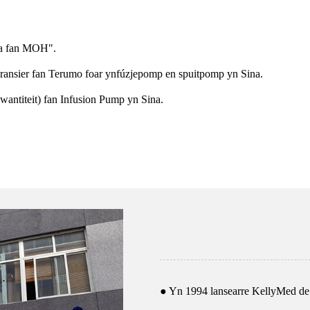
ma fan MOH".
ransier fan Terumo foar ynfúzjepomp en spuitpomp yn Sina.
wantiteit) fan Infusion Pump yn Sina.
● Yn 1994 lansearre KellyMed de