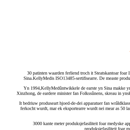
30 patinten waarden ferliend troch it Steatskantoar foar
Sina.
KellyMed
is ISO13485-sertifisearre. De measte prod
Yn 1994,
KellyMed
ûntwikkele de earste yn Sina makke 
Xinzhong, de eardere minister fan Folkssûnens, skreau in ynsk
It bedriuw produseart hjoed-de-dei apparatuer fan wrâldklasse
ferkocht wurdt, mar ek eksportearre wurdt nei mear as 50 l
3000 kante meter produksjefasiliteit foar medyske ap
produksjefasiliteit foar