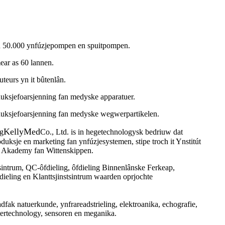
fan 50.000 ynfúzjepompen en spuitpompen.
ear as 60 lannen.
uteurs yn it bûtenlân.
uksjefoarsjenning fan medyske apparatuer.
uksjefoarsjenning fan medyske wegwerpartikelen.
KellyMed
ng
Co., Ltd. is in hegetechnologysk bedriuw dat
ksje en marketing fan ynfúzjesystemen, stipe troch it Ynstitút
e Akademy fan Wittenskippen.
sintrum, QC-ôfdieling, ôfdieling Binnenlânske Ferkeap,
ieling en Klanttsjinstsintrum waarden oprjochte
ak natuerkunde, ynfrareadstrieling, elektroanika, echografie,
tertechnology, sensoren en meganika.