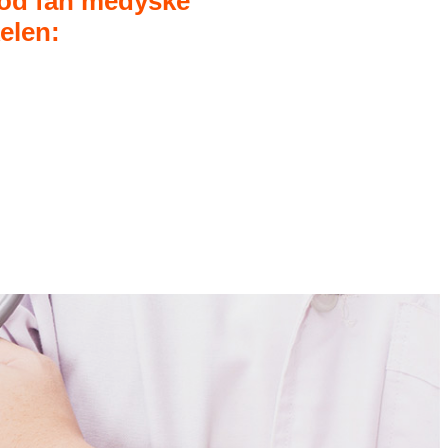
od fan medyske
elen: