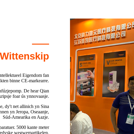
Wittenskip
 Intellektueel Eigendom fan
ukten binne CE-markearre.
ynfúzjepomp. De hear Qian
ripsje foar ús ynnovaasje.
, dy't net allinich yn Sina
annen yn Jeropa, Oseaanje,
Súd-Amearika en Aazje.
paratuer. 5000 kante meter
 medyske wegwerpartikelen.