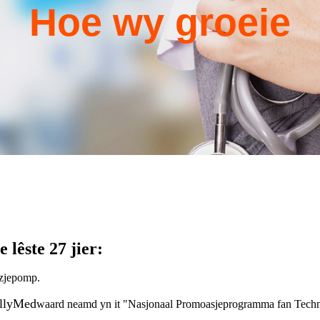
Hoe wy groeie
 lêste 27 jier:
úzjepomp.
llyMed
waard neamd yn it "Nasjonaal Promoasjeprogramma fan Tech