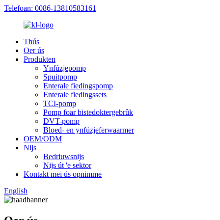
Telefoan: 0086-13810583161
Thús
Oer ús
Produkten
Ynfúzjepomp
Spuitpomp
Enterale fiedingspomp
Enterale fiedingssets
TCI-pomp
Pomp foar bistedoktergebrûk
DVT-pomp
Bloed- en ynfúzjeferwaarmer
OEM/ODM
Nijs
Bedriuwsnijs
Nijs út 'e sektor
Kontakt mei ús opnimme
English