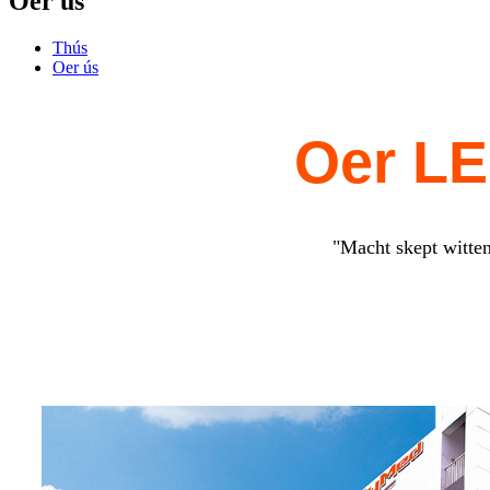
Oer ús
Thús
Oer ús
Oer L
"Macht skept witten