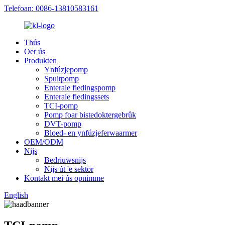
Telefoan: 0086-13810583161
Thús
Oer ús
Produkten
Ynfúzjepomp
Spuitpomp
Enterale fiedingspomp
Enterale fiedingssets
TCI-pomp
Pomp foar bistedoktergebrûk
DVT-pomp
Bloed- en ynfúzjeferwaarmer
OEM/ODM
Nijs
Bedriuwsnijs
Nijs út 'e sektor
Kontakt mei ús opnimme
English