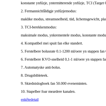
konstante ynfúzje, yntermitterende ynfúzje, TCI (Target 
2. Fermannichfâldigje ynfúzjemodus:
maklike modus, streamsnelheid, tiid, lichemsgewicht, pl
3. TCI-berekkenmodus:
maksimale modus, ynkrementele modus, konstante modu
4. Kompatibel mei spuit fan elke standert.
5. Ferstelbere bolusrate 0.1-1200 ml/oere yn stappen fan 
6. Ferstelbere KVO-snelheid 0,1-1 ml/oere yn stappen fa
7. Automatyske anti-bolus.
8. Drugsbibleteek.
9. Skiednislogboek fan 50.000 eveneminten.
10. Stapelber foar meardere kanalen.
enkête
detail