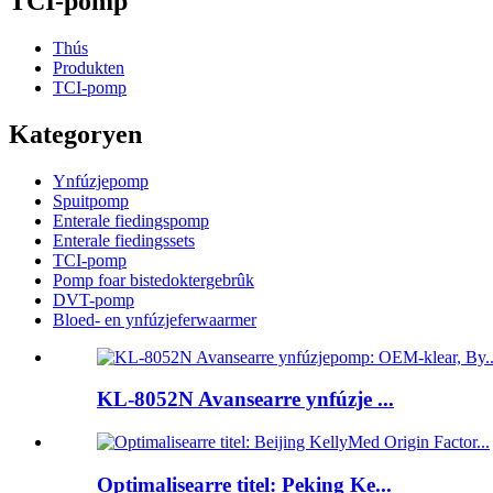
TCI-pomp
Thús
Produkten
TCI-pomp
Kategoryen
Ynfúzjepomp
Spuitpomp
Enterale fiedingspomp
Enterale fiedingssets
TCI-pomp
Pomp foar bistedoktergebrûk
DVT-pomp
Bloed- en ynfúzjeferwaarmer
KL-8052N Avansearre ynfúzje ...
Optimalisearre titel: Peking Ke...