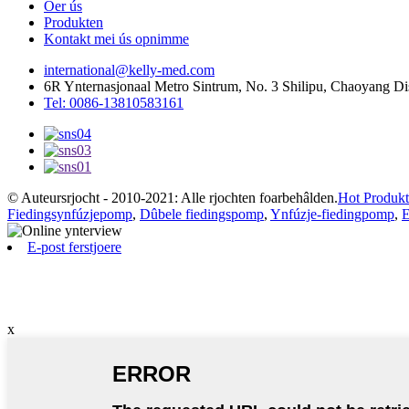
Oer ús
Produkten
Kontakt mei ús opnimme
international@kelly-med.com
6R Ynternasjonaal Metro Sintrum, No. 3 Shilipu, Chaoyang Dis
Tel: 0086-13810583161
© Auteursrjocht - 2010-2021: Alle rjochten foarbehâlden.
Hot Produk
Fiedingsynfúzjepomp
,
Dûbele fiedingspomp
,
Ynfúzje-fiedingpomp
,
E
E-post ferstjoere
x