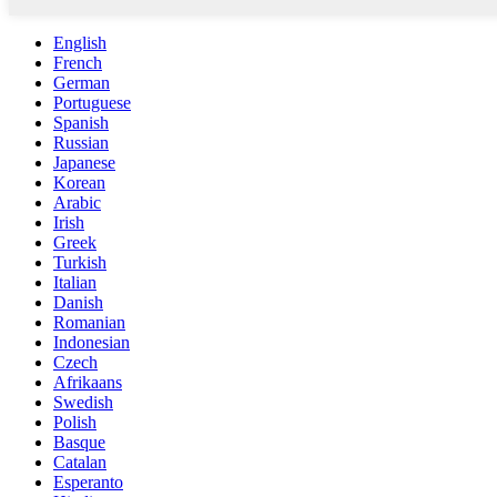
English
French
German
Portuguese
Spanish
Russian
Japanese
Korean
Arabic
Irish
Greek
Turkish
Italian
Danish
Romanian
Indonesian
Czech
Afrikaans
Swedish
Polish
Basque
Catalan
Esperanto