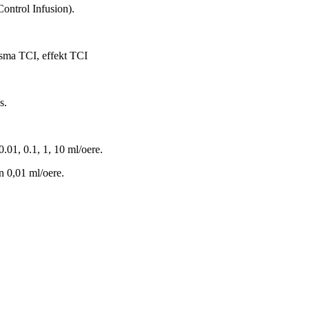
Control Infusion).
asma TCI, effekt TCI
s.
0.01, 0.1, 1, 10 ml/oere.
n 0,01 ml/oere.