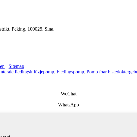
trikt, Peking, 100025, Sina.
ten
-
Sitemap
nterale fiedingsinfúzjepomp
,
Fiedingspomp
,
Pomp foar bistedoktergeb
WeChat
WhatsApp