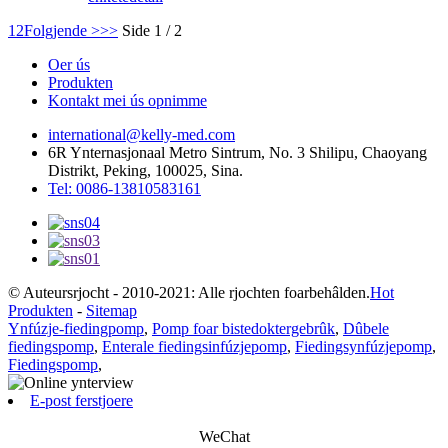
1
2
Folgjende >
>>
Side 1 / 2
Oer ús
Produkten
Kontakt mei ús opnimme
international@kelly-med.com
6R Ynternasjonaal Metro Sintrum, No. 3 Shilipu, Chaoyang
Distrikt, Peking, 100025, Sina.
Tel: 0086-13810583161
© Auteursrjocht - 2010-2021: Alle rjochten foarbehâlden.
Hot
Produkten
-
Sitemap
Ynfúzje-fiedingpomp
,
Pomp foar bistedoktergebrûk
,
Dûbele
fiedingspomp
,
Enterale fiedingsinfúzjepomp
,
Fiedingsynfúzjepomp
,
Fiedingspomp
,
E-post ferstjoere
WeChat