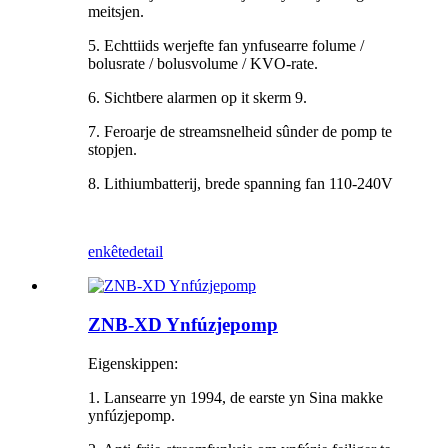
meitsjen.
5. Echttiids werjefte fan ynfusearre folume /
bolusrate / bolusvolume / KVO-rate.
6. Sichtbere alarmen op it skerm 9.
7. Feroarje de streamsnelheid sûnder de pomp te
stopjen.
8. Lithiumbatterij, brede spanning fan 110-240V
enkête
detail
ZNB-XD Ynfúzjepomp
Eigenskippen:
1. Lansearre yn 1994, de earste yn Sina makke
ynfúzjepomp.