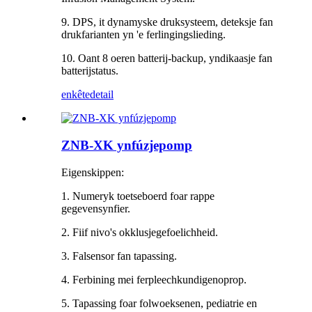
9. DPS, it dynamyske druksysteem, deteksje fan
drukfarianten yn 'e ferlingingslieding.
10. Oant 8 oeren batterij-backup, yndikaasje fan
batterijstatus.
enkête
detail
ZNB-XK ynfúzjepomp
Eigenskippen:
1. Numeryk toetseboerd foar rappe
gegevensynfier.
2. Fiif nivo's okklusjegefoelichheid.
3. Falsensor fan tapassing.
4. Ferbining mei ferpleechkundigenoprop.
5. Tapassing foar folwoeksenen, pediatrie en