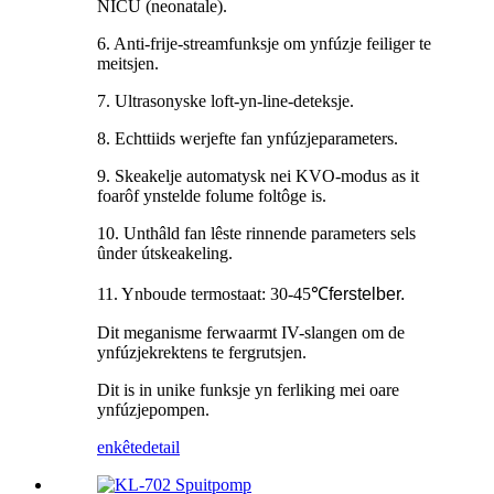
NICU (neonatale).
6. Anti-frije-streamfunksje om ynfúzje feiliger te
meitsjen.
7. Ultrasonyske loft-yn-line-deteksje.
8. Echttiids werjefte fan ynfúzjeparameters.
9. Skeakelje automatysk nei KVO-modus as it
foarôf ynstelde folume foltôge is.
10. Unthâld fan lêste rinnende parameters sels
ûnder útskeakeling.
11. Ynboude termostaat: 30-45
℃
ferstelber.
Dit meganisme ferwaarmt IV-slangen om de
ynfúzjekrektens te fergrutsjen.
Dit is in unike funksje yn ferliking mei oare
ynfúzjepompen.
enkête
detail