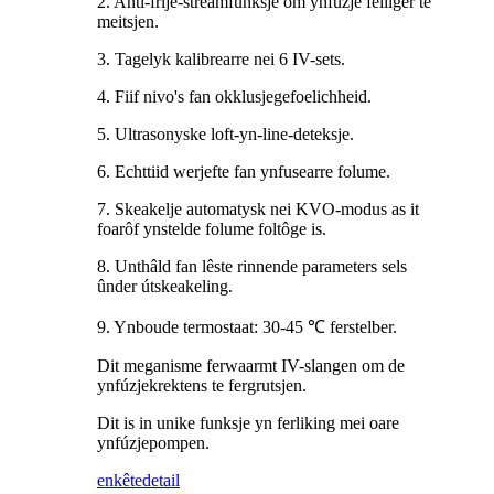
2. Anti-frije-streamfunksje om ynfúzje feiliger te
meitsjen.
3. Tagelyk kalibrearre nei 6 IV-sets.
4. Fiif nivo's fan okklusjegefoelichheid.
5. Ultrasonyske loft-yn-line-deteksje.
6. Echttiid werjefte fan ynfusearre folume.
7. Skeakelje automatysk nei KVO-modus as it
foarôf ynstelde folume foltôge is.
8. Unthâld fan lêste rinnende parameters sels
ûnder útskeakeling.
9. Ynboude termostaat: 30-45 ℃ ferstelber.
Dit meganisme ferwaarmt IV-slangen om de
ynfúzjekrektens te fergrutsjen.
Dit is in unike funksje yn ferliking mei oare
ynfúzjepompen.
enkête
detail