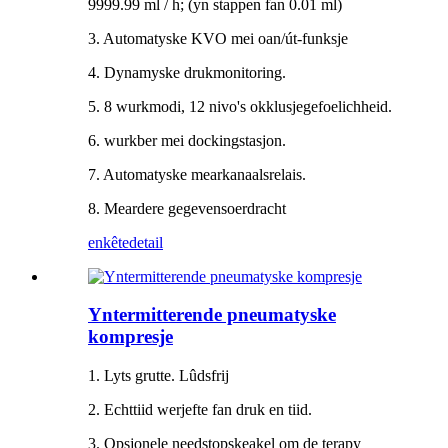
9999.99 ml / h; (yn stappen fan 0.01 ml)
3. Automatyske KVO mei oan/út-funksje
4. Dynamyske drukmonitoring.
5. 8 wurkmodi, 12 nivo's okklusjegefoelichheid.
6. wurkber mei dockingstasjon.
7. Automatyske mearkanaalsrelais.
8. Meardere gegevensoerdracht
enkête
detail
Yntermitterende pneumatyske
kompresje
1. Lyts grutte. Lûdsfrij
2. Echttiid werjefte fan druk en tiid.
3. Opsjonele needstopskeakel om de terapy