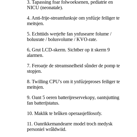
3. Tapassing foar folwoeksenen, pediatrie en
NICU (neonatale).
4. Anti-frije-streamfunksje om ynfúzje feiliger te
meitsjen.
5. Echttiids werjefte fan ynfusearre folume /
bolusrate / bolusvolume / KVO-rate.
6, Grut LCD-skerm. Sichtber op it skerm 9
alarmen.
7. Feroarje de streamsnelheid sûnder de pomp te
stopjen.
8. Twilling CPU's om it ynfúzjeproses feiliger te
meitsjen.
9. Oant 5 oeren batterijreservekopy, oantsjutting
fan batterijstatus.
10. Maklik te brûken operaasjefilosofy.
11. Oanrikkemandearre model troch medysk
personiel wrâldwiid.