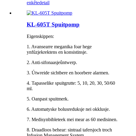
enkête
detail
KL-605T Spuitpomp
Eigenskippen:
1. Avansearre meganika foar hege
ynfúzjekrektens en konsistinsje.
2. Anti-sifonaasjeûntwerp.
3. Útwreide sichtbere en hoorbere alarmen.
4. Tapasselike spuitgrutte: 5, 10, 20, 30, 50/60
ml.
5. Oanpast spuitmerk.
6. Automatyske bolusreduksje nei okklusje.
7. Medisynbibleteek mei mear as 60 medisinen.
8. Draadloos behear: sintraal tafersjoch troch
Infusion Management System.