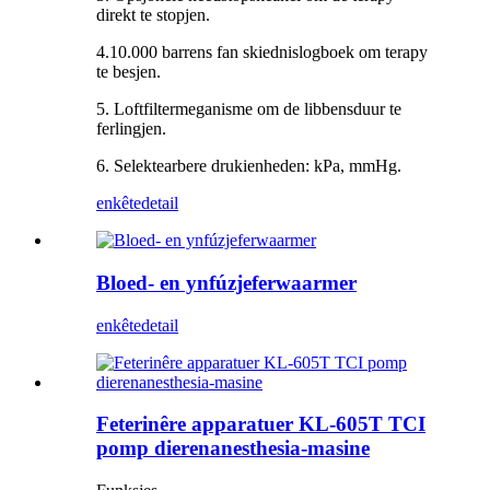
direkt te stopjen.
4.10.000 barrens fan skiednislogboek om terapy
te besjen.
5. Loftfiltermeganisme om de libbensduur te
ferlingjen.
6. Selektearbere drukienheden: kPa, mmHg.
enkête
detail
Bloed- en ynfúzjeferwaarmer
enkête
detail
Feterinêre apparatuer KL-605T TCI
pomp dierenanesthesia-masine