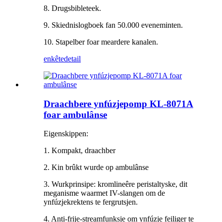
8. Drugsbibleteek.
9. Skiednislogboek fan 50.000 eveneminten.
10. Stapelber foar meardere kanalen.
enkête
detail
Draachbere ynfúzjepomp KL-8071A
foar ambulânse
Eigenskippen:
1. Kompakt, draachber
2. Kin brûkt wurde op ambulânse
3. Wurkprinsipe: kromlineêre peristaltyske, dit
meganisme waarmet IV-slangen om de
ynfúzjekrektens te fergrutsjen.
4. Anti-frije-streamfunksje om ynfúzje feiliger te