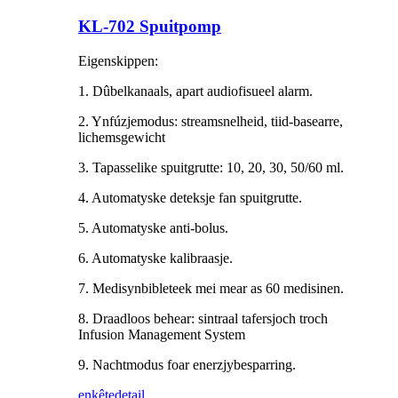
KL-702 Spuitpomp
Eigenskippen:
1. Dûbelkanaals, apart audiofisueel alarm.
2. Ynfúzjemodus: streamsnelheid, tiid-basearre,
lichemsgewicht
3. Tapasselike spuitgrutte: 10, 20, 30, 50/60 ml.
4. Automatyske deteksje fan spuitgrutte.
5. Automatyske anti-bolus.
6. Automatyske kalibraasje.
7. Medisynbibleteek mei mear as 60 medisinen.
8. Draadloos behear: sintraal tafersjoch troch
Infusion Management System
9. Nachtmodus foar enerzjybesparring.
enkête
detail