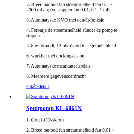
2. Breed oanbod fan streamsnelheid fan 0.1 ~
2000 ml / h; (yn stappen fan 0.01, 0.1, 1 ml)
3. Automatyske KVO mei oan/út-funksje
4. Feroarje de streamsnelheid sûnder de pomp te
stopjen
5. 8 wurkmodi, 12 nivo's okklusjegefoelichheid.
6. wurkber mei dockingstasjon.
7. Automatyske mearkanaalsrelais.
8. Meardere gegevensoerdracht
enkête
detail
Spuitpomp KL-6061N
1. Grut LCD-skerm
2. Breed oanbod fan streamsnelheid fan 0.01 ~