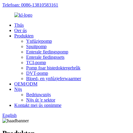
Telefoan: 0086-13810583161
Thús
Oer ús
Produkten
Ynfúzjepomp
Spuitpomp
Enterale fiedingspomp
Enterale fiedingssets
TCI-pomp
Pomp foar bistedoktergebrûk
DVT-pomp
Bloed- en ynfúzjeferwaarmer
OEM/ODM
Nijs
Bedriuwsnijs
Nijs út 'e sektor
Kontakt mei ús opnimme
English