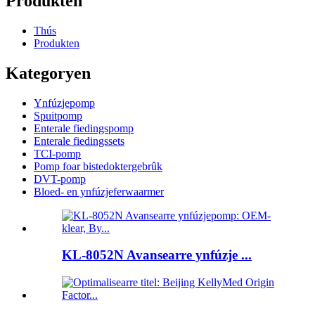
Produkten
Thús
Produkten
Kategoryen
Ynfúzjepomp
Spuitpomp
Enterale fiedingspomp
Enterale fiedingssets
TCI-pomp
Pomp foar bistedoktergebrûk
DVT-pomp
Bloed- en ynfúzjeferwaarmer
KL-8052N Avansearre ynfúzje ...