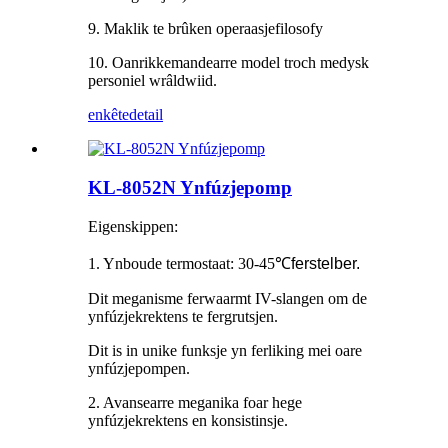
9. Maklik te brûken operaasjefilosofy
10. Oanrikkemandearre model troch medysk
personiel wrâldwiid.
enkête
detail
KL-8052N Ynfúzjepomp
Eigenskippen:
1. Ynboude termostaat: 30-45
℃
ferstelber.
Dit meganisme ferwaarmt IV-slangen om de
ynfúzjekrektens te fergrutsjen.
Dit is in unike funksje yn ferliking mei oare
ynfúzjepompen.
2. Avansearre meganika foar hege
ynfúzjekrektens en konsistinsje.